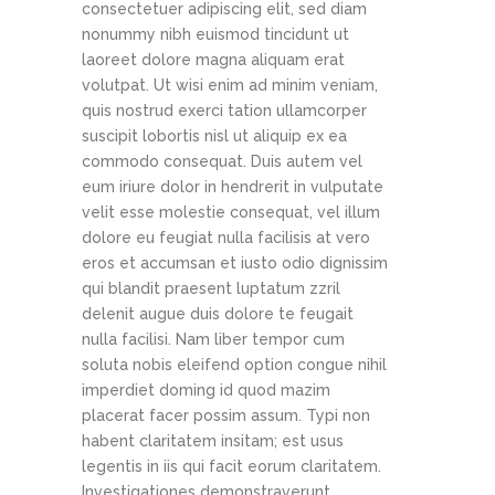
consectetuer adipiscing elit, sed diam
nonummy nibh euismod tincidunt ut
laoreet dolore magna aliquam erat
volutpat. Ut wisi enim ad minim veniam,
quis nostrud exerci tation ullamcorper
suscipit lobortis nisl ut aliquip ex ea
commodo consequat. Duis autem vel
eum iriure dolor in hendrerit in vulputate
velit esse molestie consequat, vel illum
dolore eu feugiat nulla facilisis at vero
eros et accumsan et iusto odio dignissim
qui blandit praesent luptatum zzril
delenit augue duis dolore te feugait
nulla facilisi. Nam liber tempor cum
soluta nobis eleifend option congue nihil
imperdiet doming id quod mazim
placerat facer possim assum. Typi non
habent claritatem insitam; est usus
legentis in iis qui facit eorum claritatem.
Investigationes demonstraverunt