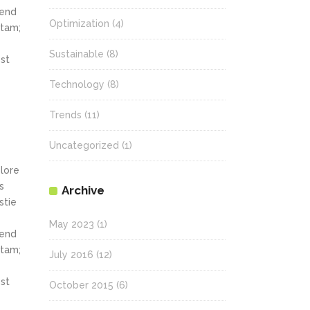
fend
Optimization
(4)
itam;
Sustainable
(8)
st
Technology
(8)
Trends
(11)
Uncategorized
(1)
olore
s
Archive
stie
May 2023
(1)
fend
itam;
July 2016
(12)
st
October 2015
(6)