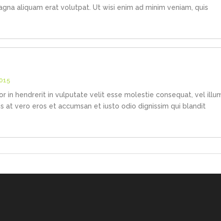
agna aliquam erat volutpat. Ut wisi enim ad minim veniam, quis
2015
r in hendrerit in vulputate velit esse molestie consequat, vel illu
sis at vero eros et accumsan et iusto odio dignissim qui blandit