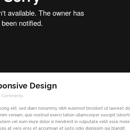
ponsive Design
Comments
scing elit, sed diam nonummy nibh euismod tincidunt ut laoreet d
im veniam, quis nostrud exerci tation ullamcorper suscipit loborti
tem vel eum iriure dolor in hendrerit in vulputate velit esse mole
lisis at vero eros et accumsan et iusto odio dignissim qui blandit