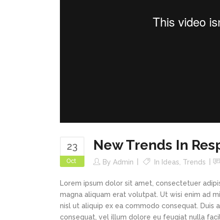
New Trends In Res
23
Oct
By
Admin
In
Ideas
,
Trends
Lorem ipsum dolor sit amet, consectetuer adipi
magna aliquam erat volutpat. Ut wisi enim ad min
nisl ut aliquip ex ea commodo consequat. Duis au
consequat, vel illum dolore eu feugiat nulla faci