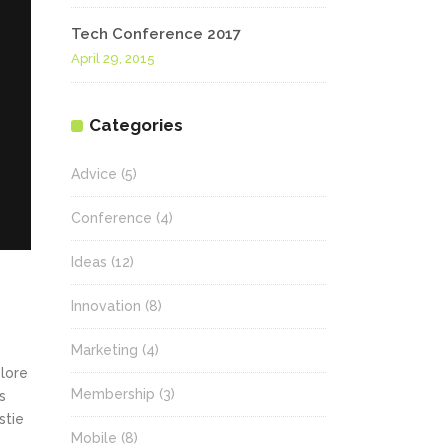
Tech Conference 2017
April 29, 2015
Categories
Advice
(5)
Conference
(4)
Ideas
(12)
Innovation
(8)
Marketing
(4)
olore
Membership
(3)
s
stie
Mobile
(8)