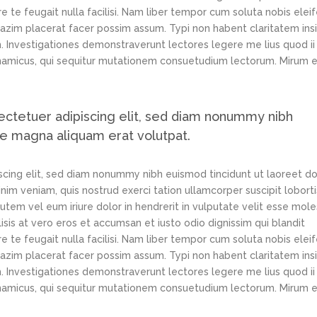
e te feugait nulla facilisi. Nam liber tempor cum soluta nobis elei
azim placerat facer possim assum. Typi non habent claritatem ins
em. Investigationes demonstraverunt lectores legere me lius quod ii
ynamicus, qui sequitur mutationem consuetudium lectorum. Mirum e
ectetuer adipiscing elit, sed diam nonummy nibh
re magna aliquam erat volutpat.
scing elit, sed diam nonummy nibh euismod tincidunt ut laoreet d
im veniam, quis nostrud exerci tation ullamcorper suscipit loborti
tem vel eum iriure dolor in hendrerit in vulputate velit esse mole
lisis at vero eros et accumsan et iusto odio dignissim qui blandit
e te feugait nulla facilisi. Nam liber tempor cum soluta nobis elei
azim placerat facer possim assum. Typi non habent claritatem ins
em. Investigationes demonstraverunt lectores legere me lius quod ii
ynamicus, qui sequitur mutationem consuetudium lectorum. Mirum e