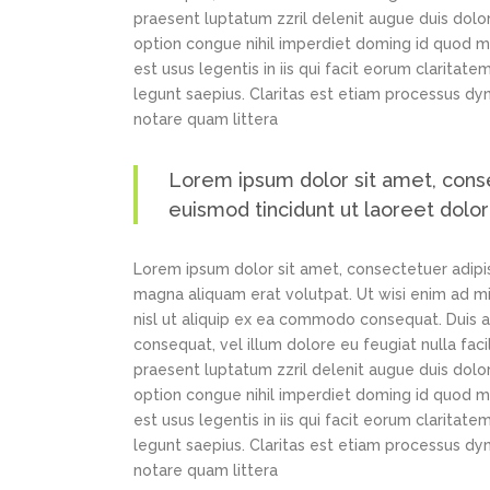
praesent luptatum zzril delenit augue duis dolor
option congue nihil imperdiet doming id quod m
est usus legentis in iis qui facit eorum claritat
legunt saepius. Claritas est etiam processus d
notare quam littera
Lorem ipsum dolor sit amet, cons
euismod tincidunt ut laoreet dolo
Lorem ipsum dolor sit amet, consectetuer adipi
magna aliquam erat volutpat. Ut wisi enim ad min
nisl ut aliquip ex ea commodo consequat. Duis au
consequat, vel illum dolore eu feugiat nulla faci
praesent luptatum zzril delenit augue duis dolor
option congue nihil imperdiet doming id quod m
est usus legentis in iis qui facit eorum claritat
legunt saepius. Claritas est etiam processus d
notare quam littera