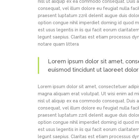
nisl ut aliquip ex ea commodo consequat. Duis au
consequat, vel illum dolore eu feugiat nulla faci
praesent luptatum zzril delenit augue duis dolor
option congue nihil imperdiet doming id quod m
est usus legentis in iis qui facit eorum claritat
legunt saepius. Claritas est etiam processus d
notare quam littera
Lorem ipsum dolor sit amet, cons
euismod tincidunt ut laoreet dolo
Lorem ipsum dolor sit amet, consectetuer adipi
magna aliquam erat volutpat. Ut wisi enim ad min
nisl ut aliquip ex ea commodo consequat. Duis au
consequat, vel illum dolore eu feugiat nulla faci
praesent luptatum zzril delenit augue duis dolor
option congue nihil imperdiet doming id quod m
est usus legentis in iis qui facit eorum claritat
legunt saepius. Claritas est etiam processus d