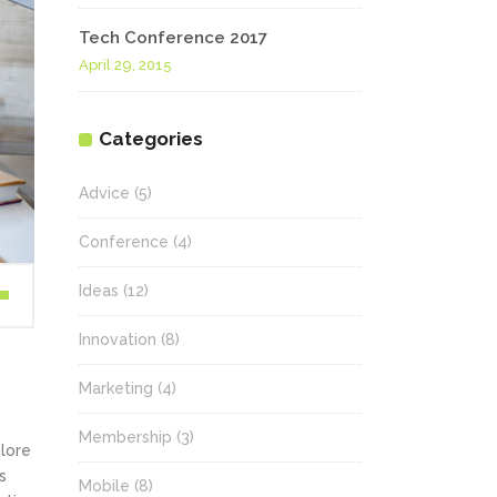
Tech Conference 2017
April 29, 2015
Categories
Advice
(5)
Conference
(4)
Ideas
(12)
wn
Innovation
(8)
Marketing
(4)
se
Membership
(3)
olore
ase
s
.
Mobile
(8)