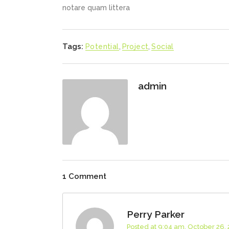
notare quam littera
Tags:
Potential
,
Project
,
Social
admin
1 Comment
Perry Parker
Posted at 9:04 am, October 26,