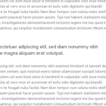
tem vel eum iriure dolor in hendrerit in vulputate velit esse mole
lisis at vero eros et accumsan et iusto odio dignissim qui blandit
e te feugait nulla facilisi. Nam liber tempor cum soluta nobis elei
azim placerat facer possim assum. Typi non habent claritatem ins
em. Investigationes demonstraverunt lectores legere me lius quod ii
ynamicus, qui sequitur mutationem consuetudium lectorum. Mirum e
ectetuer adipiscing elit, sed diam nonummy nibh
re magna aliquam erat volutpat.
scing elit, sed diam nonummy nibh euismod tincidunt ut laoreet d
im veniam, quis nostrud exerci tation ullamcorper suscipit loborti
tem vel eum iriure dolor in hendrerit in vulputate velit esse mole
lisis at vero eros et accumsan et iusto odio dignissim qui blandit
e te feugait nulla facilisi. Nam liber tempor cum soluta nobis elei
azim placerat facer possim assum. Typi non habent claritatem ins
em. Investigationes demonstraverunt lectores legere me lius quod ii
ynamicus, qui sequitur mutationem consuetudium lectorum. Mirum e