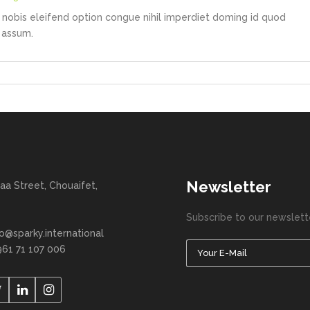
nobis eleifend option congue nihil imperdiet doming id quod
 assum.
Newsletter
aa Street, Chouaifet,
Subscribe to our newslett
fo@sparky.international
961 71 107 006