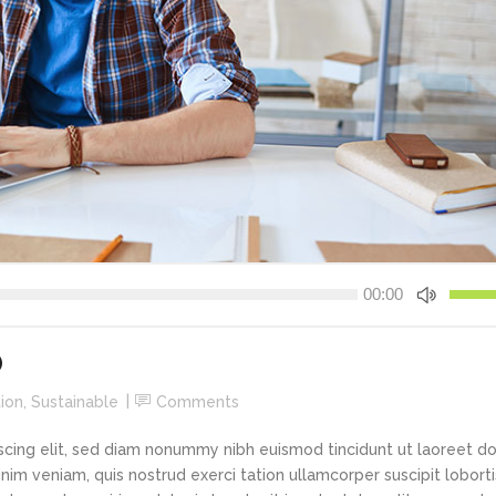
Use
00:00
Up/Do
Arrow
keys
O
to
ion
,
Sustainable
Comments
increa
or
scing elit, sed diam nonummy nibh euismod tincidunt ut laoreet d
decre
im veniam, quis nostrud exerci tation ullamcorper suscipit loborti
volume