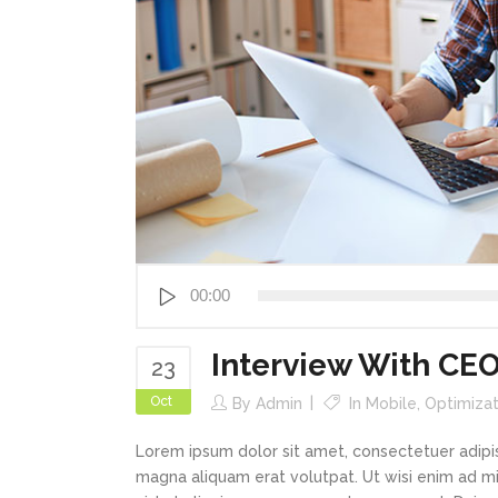
Audio
00:00
Player
Interview With CE
23
Oct
By
Admin
In
Mobile
,
Optimizat
Lorem ipsum dolor sit amet, consectetuer adipi
magna aliquam erat volutpat. Ut wisi enim ad min