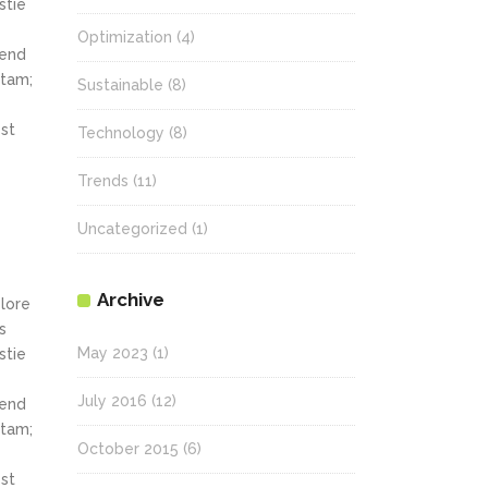
stie
Optimization
(4)
fend
itam;
Sustainable
(8)
st
Technology
(8)
Trends
(11)
Uncategorized
(1)
Archive
olore
s
May 2023
(1)
stie
July 2016
(12)
fend
itam;
October 2015
(6)
st