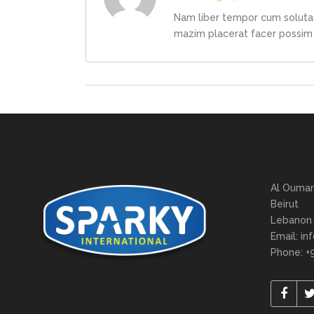
Nam liber tempor cum soluta 
mazim placerat facer possim
Al Oumar
Beirut
Lebanon
Email: in
Phone: +