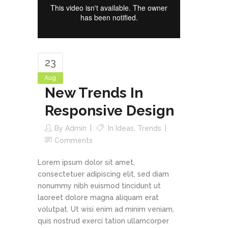
23
Aug
New Trends In
Responsive Design
By
Admin
In
Ideas
,
Trends
Comments
Lorem ipsum dolor sit amet,
consectetuer adipiscing elit, sed diam
nonummy nibh euismod tincidunt ut
laoreet dolore magna aliquam erat
volutpat. Ut wisi enim ad minim veniam,
quis nostrud exerci tation ullamcorper