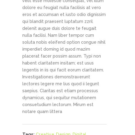
velit esse molestie consequat, vel illum
dolore eu feugiat nulla facilisis at vero
eros et accumsan et iusto odio dignissim
qui blandit praesent luptatum zzril
delenit augue duis dolore te feugait
nulla facilisi. Nam liber tempor cum
soluta nobis eleifend option congue nihil
imperdiet doming id quod mazim
placerat facer possim assum. Typi non
habent claritatem insitam; est usus
legentis in iis qui facit eorum claritatem.
Investigationes demonstraverunt
lectores legere me lius quod ii legunt
saepius. Claritas est etiam processus
dynamicus, qui sequitur mutationem
consuetudium lectorum. Mirum est
notare quam littera
Tags:
Creative
,
Design
,
Digital