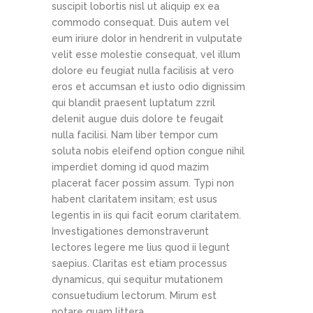
suscipit lobortis nisl ut aliquip ex ea
commodo consequat. Duis autem vel
eum iriure dolor in hendrerit in vulputate
velit esse molestie consequat, vel illum
dolore eu feugiat nulla facilisis at vero
eros et accumsan et iusto odio dignissim
qui blandit praesent luptatum zzril
delenit augue duis dolore te feugait
nulla facilisi. Nam liber tempor cum
soluta nobis eleifend option congue nihil
imperdiet doming id quod mazim
placerat facer possim assum. Typi non
habent claritatem insitam; est usus
legentis in iis qui facit eorum claritatem.
Investigationes demonstraverunt
lectores legere me lius quod ii legunt
saepius. Claritas est etiam processus
dynamicus, qui sequitur mutationem
consuetudium lectorum. Mirum est
notare quam littera