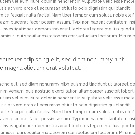
tem vel eum iriure dolor in hendrerit in vulputate velit esse mole
lisis at vero eros et accumsan et iusto odio dignissim qui blandit
e te feugait nulla facilisi. Nam liber tempor cum soluta nobis elei
azim placerat facer possim assum. Typi non habent claritatem ins
em. Investigationes demonstraverunt lectores legere me lius quod ii
ynamicus, qui sequitur mutationem consuetudium lectorum. Mirum e
ectetuer adipiscing elit, sed diam nonummy nibh
re magna aliquam erat volutpat.
scing elit, sed diam nonummy nibh euismod tincidunt ut laoreet d
im veniam, quis nostrud exerci tation ullamcorper suscipit loborti
tem vel eum iriure dolor in hendrerit in vulputate velit esse mole
lisis at vero eros et accumsan et iusto odio dignissim qui blandit
e te feugait nulla facilisi. Nam liber tempor cum soluta nobis elei
azim placerat facer possim assum. Typi non habent claritatem ins
em. Investigationes demonstraverunt lectores legere me lius quod ii
ynamicus, qui sequitur mutationem consuetudium lectorum. Mirum e