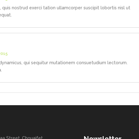
quis nostrud exerci tation ullamcorper suscipit lobortis nisl ut
equat.
2015
 dynamicus, qui sequitur mutationem consuetudium lectorum.
.
Newsletter
aa Street, Chouaifet,