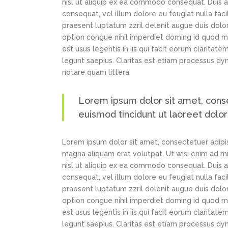
nisl ut aliquip ex ea commodo consequat. Duis au
consequat, vel illum dolore eu feugiat nulla faci
praesent luptatum zzril delenit augue duis dolor
option congue nihil imperdiet doming id quod m
est usus legentis in iis qui facit eorum claritat
legunt saepius. Claritas est etiam processus d
notare quam littera
Lorem ipsum dolor sit amet, cons
euismod tincidunt ut laoreet dolo
Lorem ipsum dolor sit amet, consectetuer adipi
magna aliquam erat volutpat. Ut wisi enim ad min
nisl ut aliquip ex ea commodo consequat. Duis au
consequat, vel illum dolore eu feugiat nulla faci
praesent luptatum zzril delenit augue duis dolor
option congue nihil imperdiet doming id quod m
est usus legentis in iis qui facit eorum claritat
legunt saepius. Claritas est etiam processus d