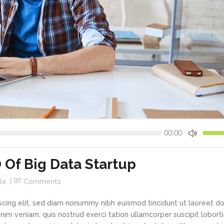
Use
00:00
Up/Do
Arrow
keys
 Of Big Data Startup
to
le
Comments
increa
or
scing elit, sed diam nonummy nibh euismod tincidunt ut laoreet d
decre
im veniam, quis nostrud exerci tation ullamcorper suscipit loborti
volume