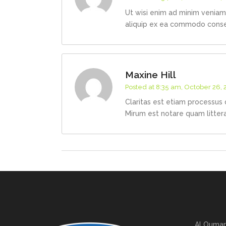
Ut wisi enim ad minim veniam, 
aliquip ex ea commodo cons
Maxine Hill
Posted at 8:35 am, October 26, 
Claritas est etiam processus
Mirum est notare quam littera
Al Oumar