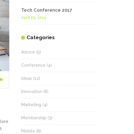
Tech Conference 2017
April 29, 2015
Categories
Advice
(5)
Conference
(4)
Ideas
(12)
wn
Innovation
(8)
Marketing
(4)
se
Membership
(3)
olore
ase
s
.
Mobile
(8)