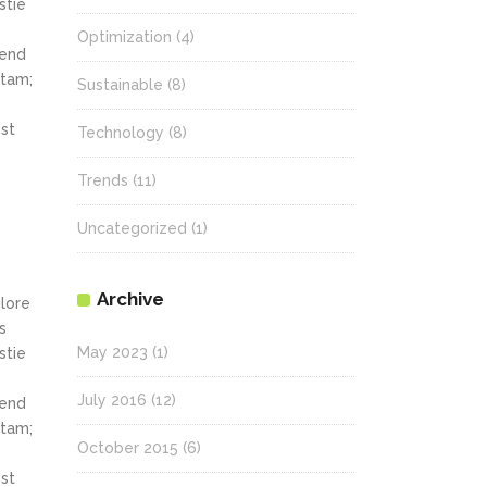
stie
Optimization
(4)
fend
itam;
Sustainable
(8)
st
Technology
(8)
Trends
(11)
Uncategorized
(1)
Archive
olore
s
May 2023
(1)
stie
July 2016
(12)
fend
itam;
October 2015
(6)
st