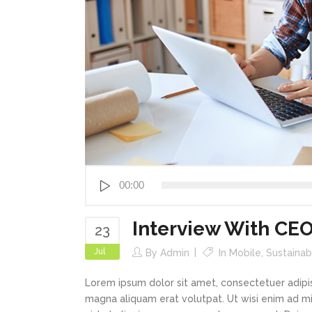
Audio
00:00
Player
Interview With CEO
23
Jul
By
Admin
In
Mobile
,
Sustainab
Lorem ipsum dolor sit amet, consectetuer adipi
magna aliquam erat volutpat. Ut wisi enim ad min