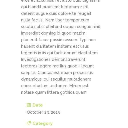
eros et accumsan et iusto odio dignissim
qui blandit praesent luptatum zzril
delenit augue duis dolore te feugait
nulla facilisi. Nam liber tempor cum
soluta nobis eleifend option congue nihil
imperdiet doming id quod mazim
placerat facer possim assum. Typi non
habent claritatem insitam; est usus
legentis in iis qui facit eorum claritatem.
Investigationes demonstraverunt
lectores legere me lius quod ii legunt
saepius. Claritas est etiam processus
dynamicus, qui sequitur mutationem
consuetudium lectorum. Mirum est
notare quam littera gothica quam
Date
October 23, 2015
Category