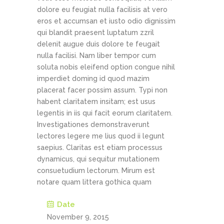
dolore eu feugiat nulla facilisis at vero
eros et accumsan et iusto odio dignissim
qui blandit praesent luptatum zzril
delenit augue duis dolore te feugait
nulla facilisi. Nam liber tempor cum
soluta nobis eleifend option congue nihil
imperdiet doming id quod mazim
placerat facer possim assum. Typi non
habent claritatem insitam; est usus
legentis in iis qui facit eorum claritatem.
Investigationes demonstraverunt
lectores legere me lius quod ii legunt
saepius. Claritas est etiam processus
dynamicus, qui sequitur mutationem
consuetudium lectorum. Mirum est
notare quam littera gothica quam
Date
November 9, 2015