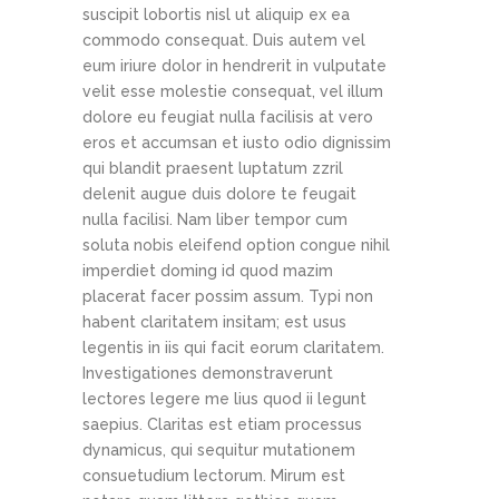
suscipit lobortis nisl ut aliquip ex ea
commodo consequat. Duis autem vel
eum iriure dolor in hendrerit in vulputate
velit esse molestie consequat, vel illum
dolore eu feugiat nulla facilisis at vero
eros et accumsan et iusto odio dignissim
qui blandit praesent luptatum zzril
delenit augue duis dolore te feugait
nulla facilisi. Nam liber tempor cum
soluta nobis eleifend option congue nihil
imperdiet doming id quod mazim
placerat facer possim assum. Typi non
habent claritatem insitam; est usus
legentis in iis qui facit eorum claritatem.
Investigationes demonstraverunt
lectores legere me lius quod ii legunt
saepius. Claritas est etiam processus
dynamicus, qui sequitur mutationem
consuetudium lectorum. Mirum est